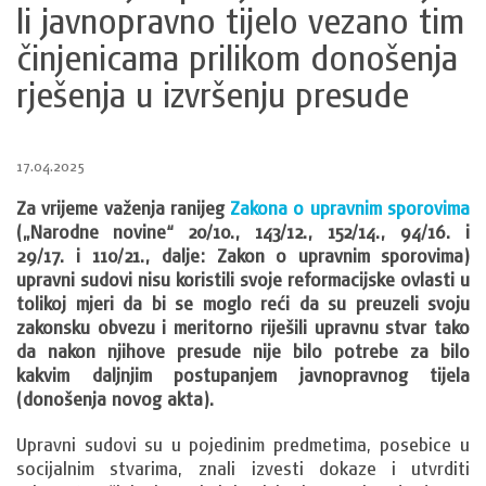
li javnopravno tijelo vezano tim
činjenicama prilikom donošenja
rješenja u izvršenju presude
17.04.2025
Za vrijeme važenja ranijeg
Zakona o upravnim sporovima
(„Narodne novine“ 20/10., 143/12., 152/14., 94/16. i
29/17. i 110/21., dalje: Zakon o upravnim sporovima)
upravni sudovi nisu koristili svoje reformacijske ovlasti u
tolikoj mjeri da bi se moglo reći da su preuzeli svoju
zakonsku obvezu i meritorno riješili upravnu stvar tako
da nakon njihove presude nije bilo potrebe za bilo
kakvim daljnjim postupanjem javnopravnog tijela
(donošenja novog akta).
Upravni sudovi su u pojedinim predmetima, posebice u
socijalnim stvarima, znali izvesti dokaze i utvrditi