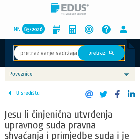
NN
85
/
2026
pretraži
S
Poveznice
U središtu
Jesu li činjenična utvrđenja
upravnog suda pravna
shvaćanja i primjedbe suda i je