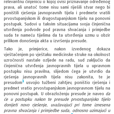
relevantnu činjenicu o kojoj ovisi priznavanje određenog
prava, ali unatoč tome nisu sami riješili stvar nego bi
poništili rješenja javnopravnih tijela i predmete vratili
prvostupanjskom ili drugostupanjskom tijelu na ponovni
postupak. Sudovi u takvim situacijama svoja činjenična
utvrđenja podvode pod pravna shvaćanja i primjedbe
suda te nameću tijelima da ta utvrđenja uzmu u obzir
prilikom donošenja akta u izvršenju presude.
Tako je, primjerice, nakon izvedenog dokaza
vještačenjem po vještaku medicinske struke na okolnost
uzročnosti nastale ozljede na radu, sud zaključio da
činjenična utvrđenja javnopravnih tijela u upravnom
postupku nisu pravilna, slijedom čega je utvrdio da
rješenja javnopravnih tijela nisu zakonita, te je
1
presudom
usvojio tužbeni zahtjev, poništio rješenja i
predmet vratio prvostupanjskom javnopravnom tijelu na
ponovni postupak. U obrazloženju presude je naveo
da
će u postupku nakon te presude prvostupanjsko tijelo
donijeti novo rješenje, uvažavajući pri tome iznesena
pravna shvaćanja i primjedbe suda, odnosno uzimajući u