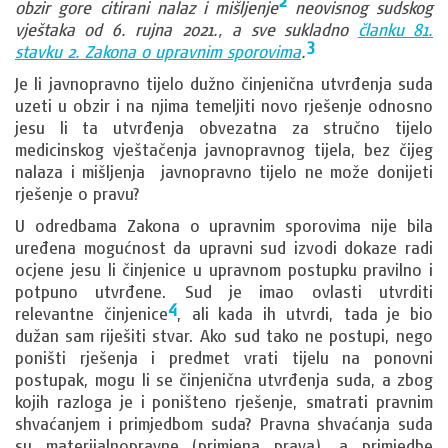
2
obzir gore citirani nalaz i mišljenje
neovisnog sudskog
vještaka od 6. rujna 2021., a sve sukladno
članku 81.
3
stavku 2. Zakona o upravnim sporovima
.
Je li javnopravno tijelo dužno činjenična utvrđenja suda
uzeti u obzir i na njima temeljiti novo rješenje odnosno
jesu li ta utvrđenja obvezatna za stručno tijelo
medicinskog vještačenja javnopravnog tijela, bez čijeg
nalaza i mišljenja javnopravno tijelo ne može donijeti
rješenje o pravu?
U odredbama Zakona o upravnim sporovima nije bila
uređena mogućnost da upravni sud izvodi dokaze radi
ocjene jesu li činjenice u upravnom postupku pravilno i
potpuno utvrđene. Sud je imao ovlasti utvrditi
4
relevantne činjenice
, ali kada ih utvrdi, tada je bio
dužan sam riješiti stvar. Ako sud tako ne postupi, nego
poništi rješenja i predmet vrati tijelu na ponovni
postupak, mogu li se činjenična utvrđenja suda, a zbog
kojih razloga je i poništeno rješenje, smatrati pravnim
shvaćanjem i primjedbom suda? Pravna shvaćanja suda
su materijalnopravne (primjena prava), a primjedbe