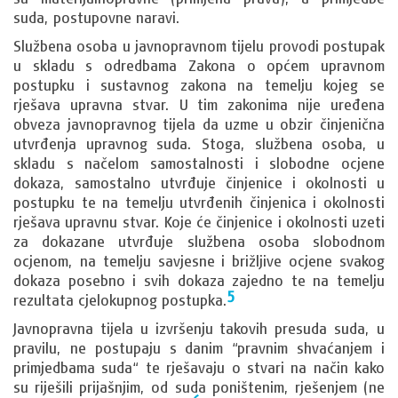
suda, postupovne naravi.
Službena osoba u javnopravnom tijelu provodi postupak
u skladu s odredbama Zakona o općem upravnom
postupku i sustavnog zakona na temelju kojeg se
rješava upravna stvar. U tim zakonima nije uređena
obveza javnopravnog tijela da uzme u obzir činjenična
utvrđenja upravnog suda. Stoga, službena osoba, u
skladu s načelom samostalnosti i slobodne ocjene
dokaza, samostalno utvrđuje činjenice i okolnosti u
postupku te na temelju utvrđenih činjenica i okolnosti
rješava upravnu stvar. Koje će činjenice i okolnosti uzeti
za dokazane utvrđuje službena osoba slobodnom
ocjenom, na temelju savjesne i brižljive ocjene svakog
dokaza posebno i svih dokaza zajedno te na temelju
5
rezultata cjelokupnog postupka.
Javnopravna tijela u izvršenju takovih presuda suda, u
pravilu, ne postupaju s danim “pravnim shvaćanjem i
primjedbama suda“ te rješavaju o stvari na način kako
su riješili prijašnjim, od suda poništenim, rješenjem (ne