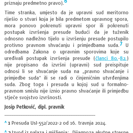
6
priznaju predmetno pravo).
Time stranka, umjesto da je upravni sud meritorno
riješio o stvari koja je bila predmetom upravnog spora,
mora ponovo pokrenuti upravni spor ili pokrenuti
postupak izvršenja presude budući da je tuženik
odnosno nadležno tijelo u izvršenju presude postupilo
7
protivno pravnom shvaćanju i primjedbama suda.
U
odredbama Zakona o upravnim sporovima koje su
uređivali postupak izvršenja presude (
članci 80.
-
82.
)
nije propisano da izvršni (upravni) sud preispituje
odnosi li se shvaćanje suda na „pravno shvaćanje i
primjedbe suda“ ili se radi o činjeničnim utvrđenjima
suda. Zbog toga i presuda u kojoj sud u formalno-
pravnom smislu nije iznio pravno shvaćanje ili primjedbu
stječe svojstvo izvršnosti.
Josip Petković, dipl. pravnik
___________________________________________________
^
1
Presuda UsI-552/2022-2 od 16. travnja 2024.
^
2
Izvod iz nalaza i mišljenja: „Dijagnoza akutne stresne