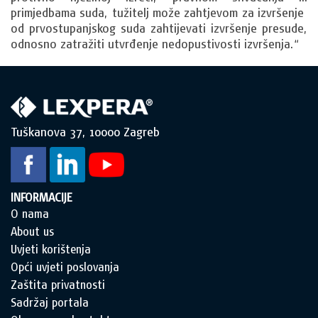
primjedbama suda, tužitelj može zahtjevom za izvršenje
od prvostupanjskog suda zahtijevati izvršenje presude,
odnosno zatražiti utvrđenje nedopustivosti izvršenja.“
Tuškanova 37, 10000 Zagreb
INFORMACIJE
O nama
About us
Uvjeti korištenja
Opći uvjeti poslovanja
Zaštita privatnosti
Sadržaj portala