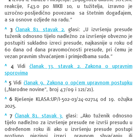
reakcije, F43.0 po MKB 10, u tužitelja, izravno je
uzročno-posljedično povezana sa štetnim događajem,
a sa osnove ozljede na radu.“
^
3
Članak 81. stavak 2.
glasi: „U izvršenju presude
tuženik odnosno tijelo nadležno za izvršenje obvezno je
postupiti sukladno izreci presude, najkasnije u roku od
60 dana od dana pravomoćnosti presude, pri čemu je
vezan pravnim shvaćanjem i primjedbama suda.“
^
4
Vidi
članak 33. stavak 2. Zakona o upravnim
sporovima
^
5
Vidi
članak 9. Zakona o općem upravnom postupku
(„Narodne novine“, broj 47/09 i 121/21).
^
6
Rješenje KLASA:UP/I-502-03/24-02714 od 19. ožujka
2025.
^
7
Članak 81. stavak 3.
glasi: „Ako tuženik odnosno
tijelo nadležno za izvršenje presude ne izvrši presudu u
određenom roku ili ako u izvršenju presude postupi
protivno njezinoj izreci, pravnom shvaćanju ili