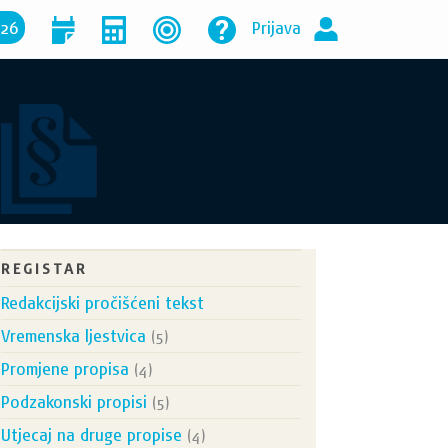
026
Prijava
REGISTAR
Redakcijski pročišćeni tekst
Vremenska ljestvica
(5)
Promjene propisa
(4)
Podzakonski propisi
(5)
Utjecaj na druge propise
(4)