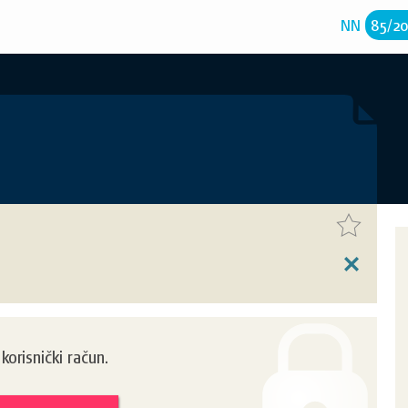
NN
85
/
2
orisnički račun.