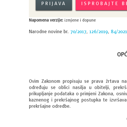
PRIJAVA
ISPROBAJTE 
Napomena verzije:
izmjene i dopune
Narodne novine br.
70/2017
,
126/2019
,
84/2021
OPĆ
Ovim Zakonom propisuju se prava žrtava nasi
određuju se oblici nasilja u obitelji, prekrš
prikupljanje podataka o primjeni Zakona, osniv
kaznenog i prekršajnog postupka te izvršavanj
prekršajne odredbe.