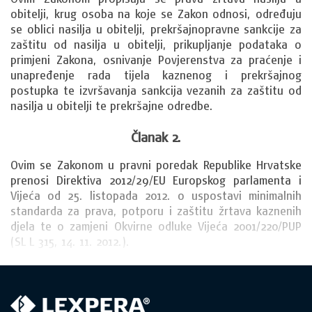
obitelji, krug osoba na koje se Zakon odnosi, određuju 
se oblici nasilja u obitelji, prekršajnopravne sankcije za 
zaštitu od nasilja u obitelji, prikupljanje podataka o 
primjeni Zakona, osnivanje Povjerenstva za praćenje i 
unapređenje rada tijela kaznenog i prekršajnog 
postupka te izvršavanja sankcija vezanih za zaštitu od 
nasilja u obitelji te prekršajne odredbe.
Članak 2.
Ovim se Zakonom u pravni poredak Republike Hrvatske 
prenosi Direktiva 2012/29/EU Europskog parlamenta i 
Vijeća od 25. listopada 2012. o uspostavi minimalnih 
standarda za prava, potporu i zaštitu žrtava kaznenih 
djela te o zamjeni Okvirne odluke Vijeća 2001/220/PUP 
(SL L 315, 14. 11. 2012.).