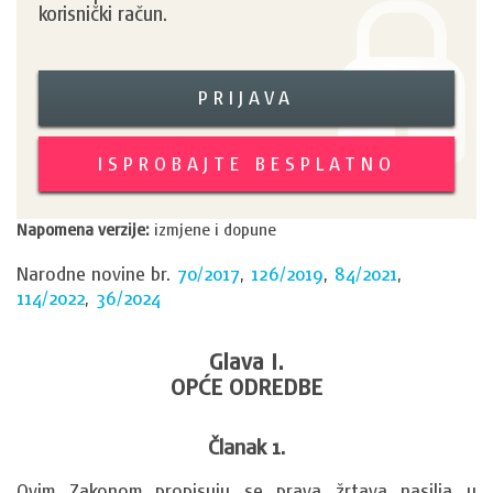
korisnički račun.
PRIJAVA
ISPROBAJTE BESPLATNO
Napomena verzije:
izmjene i dopune
Narodne novine br.
70/2017
,
126/2019
,
84/2021
,
114/2022
,
36/2024
Glava I.
OPĆE ODREDBE
Članak 1.
Ovim Zakonom propisuju se prava žrtava nasilja u 