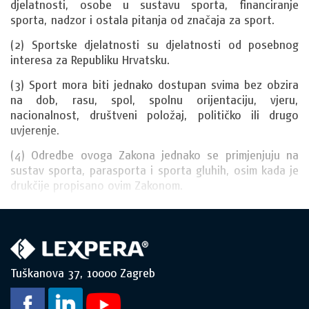
djelatnosti, osobe u sustavu sporta, financiranje 
sporta, nadzor i ostala pitanja od značaja za sport.
(2) Sportske djelatnosti su djelatnosti od posebnog 
interesa za Republiku Hrvatsku.
(3) Sport mora biti jednako dostupan svima bez obzira 
na dob, rasu, spol, spolnu orijentaciju, vjeru, 
nacionalnost, društveni položaj, političko ili drugo 
uvjerenje.
(4) Odredbe ovoga Zakona jednako se primjenjuju na 
sustav sporta, parasporta i sporta gluhih, osim kada je 
drukčije propisano ovim Zakonom.
Tuškanova 37, 10000 Zagreb