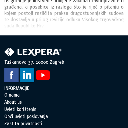
osiguranje jedinstvene primjene zakona i ravnopravnosti 
građana, a posebice iz razloga što je riječ o pitanju o 
kojem postoji različita praksa drugostupanjskih sudova 
te dostavlja u prilog revizije odluku Visokog trgovačkog 
suda Republike Hrv
Tuškanova 37, 10000 Zagreb
INFORMACIJE
O nama
About us
Uvjeti korištenja
Opći uvjeti poslovanja
Zaštita privatnosti