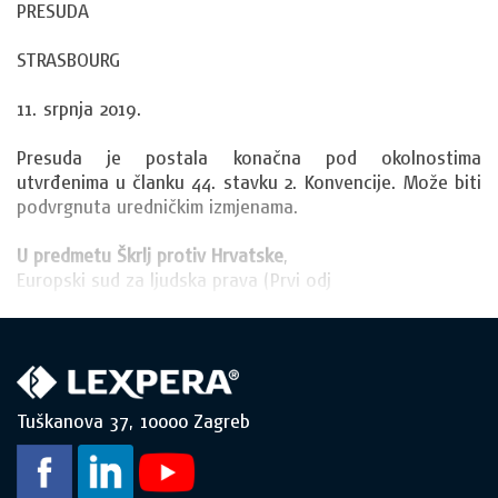
PRESUDA
STRASBOURG
11. srpnja 2019.
Presuda je postala konačna pod okolnostima
utvrđenima u članku 44. stavku 2. Konvencije. Može biti
podvrgnuta uredničkim izmjenama.
U predmetu Škrlj protiv Hrvatske
,
Europski sud za ljudska prava (Prvi odj
Tuškanova 37, 10000 Zagreb