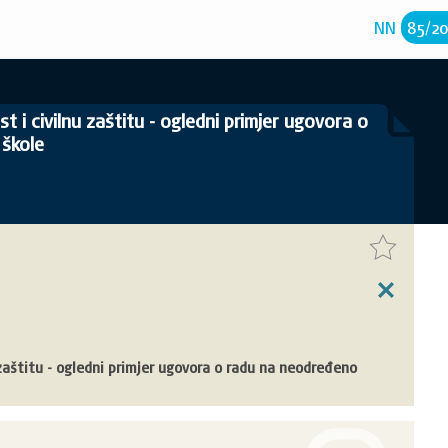
NN
85
/
2
t i civilnu zaštitu - ogledni primjer ugovora o
 škole
u zaštitu - ogledni primjer ugovora o radu na neodređeno