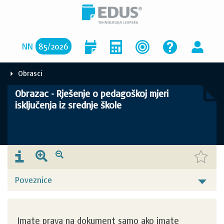
NN
85
/
2026
Obrasci
Obrazac - Rješenje o pedagoškoj mjeri
isključenja iz srednje škole
Poveznice
Imate prava na dokument samo ako imate