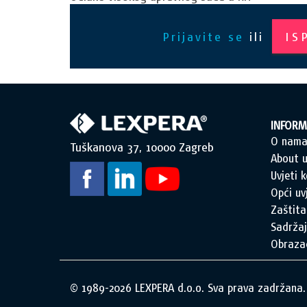
Prijavite se
ili
IS
INFORM
O nam
Tuškanova 37, 10000 Zagreb
About u
Uvjeti k
Opći uv
Zaštita
Sadržaj
Obraza
© 1989-2026 LEXPERA d.o.o. Sva prava zadržana.