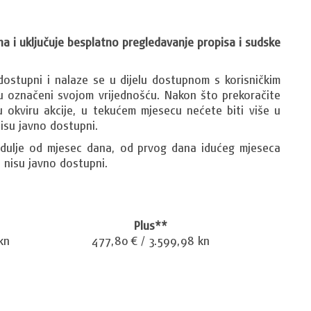
na i uključuje besplatno pregledavanje propisa i sudske
 dostupni i nalaze se u dijelu dostupnom s korisničkim
u označeni svojom vrijednošću. Nakon što prekoračite
okviru akcije, u tekućem mjesecu nećete biti više u
isu javno dostupni.
e dulje od mjesec dana, od prvog dana idućeg mjeseca
 nisu javno dostupni.
Plus**
kn
477,80 € / 3.599,98 kn