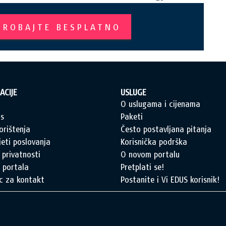
PROBAJTE BESPLATNO
ACIJE
USLUGE
a
O uslugama i cijenama
s
Paketi
orištenja
Često postavljana pitanja
jeti poslovanja
Korisnička podrška
 privatnosti
O novom portalu
 portala
Pretplati se!
c za kontakt
Postanite i Vi EDUS korisnik!