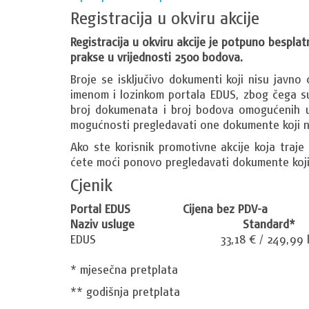
Registracija u okviru akcije
Registracija u okviru akcije je potpuno besplat
prakse u vrijednosti 2500 bodova.
Broje se isključivo dokumenti koji nisu javno
imenom i lozinkom portala EDUS, zbog čega s
broj dokumenata i broj bodova omogućenih u 
mogućnosti pregledavati one dokumente koji n
Ako ste korisnik promotivne akcije koja traj
ćete moći ponovo pregledavati dokumente koji
Cjenik
Portal EDUS
Cijena bez PDV-a
Naziv usluge
Standard*
EDUS
33,18 € / 249,99 
* mjesečna pretplata
** godišnja pretplata