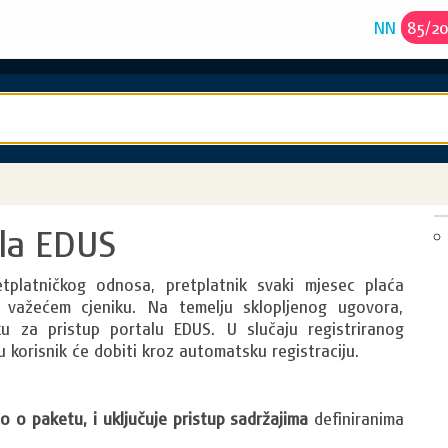
NN
85
/
2
ala EDUS
etplatničkog odnosa, pretplatnik svaki mjesec plaća
važećem cjeniku. Na temelju sklopljenog ugovora,
nku za pristup portalu EDUS. U slučaju registriranog
u korisnik će dobiti kroz automatsku registraciju.
o o paketu, i uključuje pristup sadržajima
definiranima