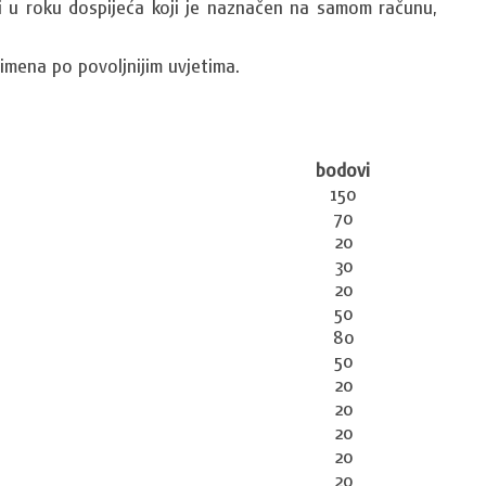
ti u roku dospijeća koji je naznačen na samom računu,
 imena po povoljnijim uvjetima.
bodovi
150
70
20
30
20
50
80
50
20
20
20
20
20