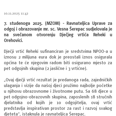
10.11.2025 11:42
7. studenoga 2025. (MZOM) - Ravnateljica Uprave za
odgoj i obrazovanje mr. sc. Vesna Šerepac sudjelovala je
na svečanom otvorenju Dječjeg vrtića Reheki u
Orehovici.
Dječji vrtić Reheki sufinanciran je sredstvima NPOO-a u
iznosu 2 milijuna eura dok je preostali iznos osigurala
općina te će njegovim radom biti osigurano mjesto za
pet odgojnih skupina (2 jaslične i 3 vrtićne).
„Ovaj dječji vrtić rezultat je predanoga rada, zajedničkih
ulaganja i vizije da našoj djeci pružimo najbolje početke
u njihovu obrazovnome i životnome putu. Sa 68 djece u
pet odgojno-obrazovnih skupina, zaposlenih 18 stručnih
djelatnika od kojih je 10 odgojitelja, ovaj vrtić
predstavlja inspirativan prostor za rast i razvoj svakog
djeteta“, istaknula je ravnateljica Šerepac.