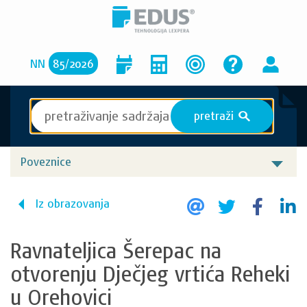
NN
85
/
2026
pretraži
S
Poveznice
Iz obrazovanja
Ravnateljica Šerepac na
otvorenju Dječjeg vrtića Reheki
u Orehovici