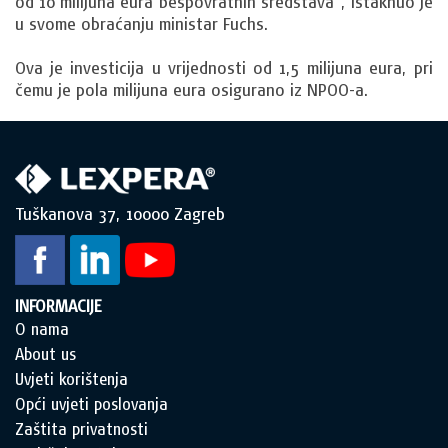
od 10 milijuna eura bespovratnih sredstava“, istaknuo je
u svome obraćanju ministar Fuchs.
Ova je investicija u vrijednosti od 1,5 milijuna eura, pri
čemu je pola milijuna eura osigurano iz NPOO-a.
Tuškanova 37, 10000 Zagreb
INFORMACIJE
O nama
About us
Uvjeti korištenja
Opći uvjeti poslovanja
Zaštita privatnosti