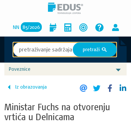
NN
85
/
2026
pretraži
S
Poveznice
Iz obrazovanja
Ministar Fuchs na otvorenju
vrtića u Delnicama