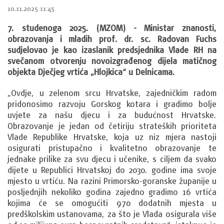
10.11.2025 11:45
7. studenoga 2025. (MZOM) - Ministar znanosti,
obrazovanja i mladih prof. dr. sc. Radovan Fuchs
sudjelovao je kao izaslanik predsjednika Vlade RH na
svečanom otvorenju novoizgrađenog dijela matičnog
objekta Dječjeg vrtića „Hlojkica“ u Delnicama.
„Ovdje, u zelenom srcu Hrvatske, zajedničkim radom
pridonosimo razvoju Gorskog kotara i gradimo bolje
uvjete za našu djecu i za budućnost Hrvatske.
Obrazovanje je jedan od četiriju strateških prioriteta
Vlade Republike Hrvatske, koja uz niz mjera nastoji
osigurati pristupačno i kvalitetno obrazovanje te
jednake prilike za svu djecu i učenike, s ciljem da svako
dijete u Republici Hrvatskoj do 2030. godine ima svoje
mjesto u vrtiću. Na razini Primorsko-goranske županije u
posljednjih nekoliko godina zajedno gradimo 16 vrtića
kojima će se omogućiti 970 dodatnih mjesta u
predškolskim ustanovama, za što je Vlada osigurala više