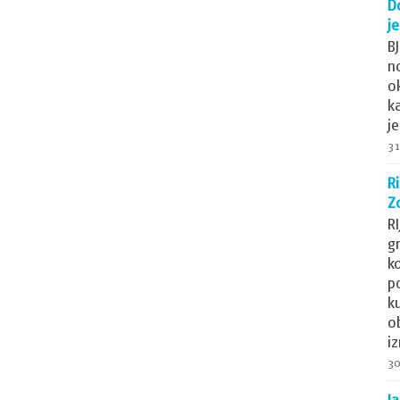
D
j
B
n
o
k
j
31
R
Z
R
g
ko
p
k
o
i
30
J