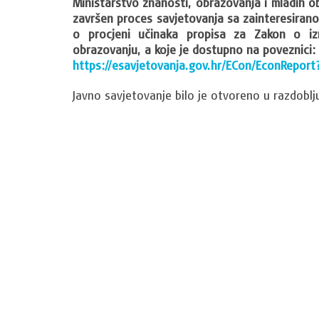
Ministarstvo znanosti, obrazovanja i mladih ob
završen proces savjetovanja sa zainteresiran
o procjeni učinaka propisa za Zakon o i
obrazovanju, a koje je dostupno na poveznici:
https://esavjetovanja.gov.hr/ECon/EconReport
Javno savjetovanje bilo je otvoreno u razdoblj