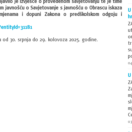
javilo je
Izvješće o provedenom savjetovanju
te je time
om javnošću o Savjetovanje s javnošću o Obrascu iskaza
U
zmjenama i dopuni Zakona o predškolskom odgoju i
h
Z
?entityId=31181
u
o
u od 30. srpnja do 29. kolovoza 2025. godine.
t
s
p
04
U
Z
Z
m
s
m
C
03