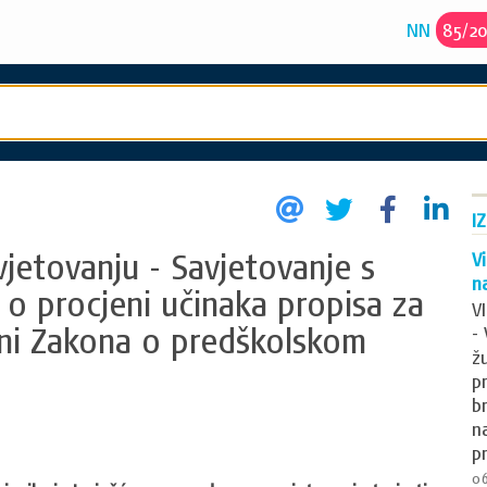
NN
85
/
2
I
jetovanju - Savjetovanje s
V
n
 o procjeni učinaka propisa za
V
ni Zakona o predškolskom
-
ž
p
b
n
p
06