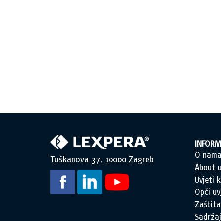
INFORM
O nam
Tuškanova 37, 10000 Zagreb
About u
Uvjeti k
Opći uv
Zaštita
Sadržaj