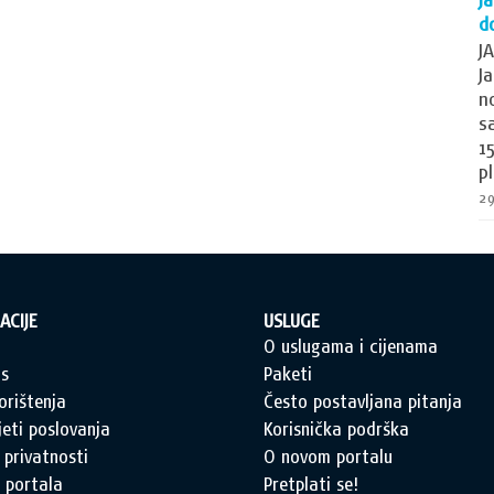
d
J
J
n
s
1
p
29
ACIJE
USLUGE
a
O uslugama i cijenama
s
Paketi
orištenja
Često postavljana pitanja
jeti poslovanja
Korisnička podrška
 privatnosti
O novom portalu
 portala
Pretplati se!