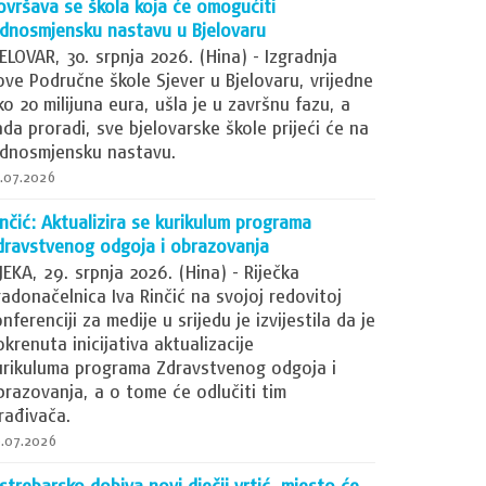
ovršava se škola koja će omogućiti
ednosmjensku nastavu u Bjelovaru
JELOVAR, 30. srpnja 2026. (Hina) - Izgradnja
ove Područne škole Sjever u Bjelovaru, vrijedne
ko 20 milijuna eura, ušla je u završnu fazu, a
ada proradi, sve bjelovarske škole prijeći će na
ednosmjensku nastavu.
.07.2026
inčić: Aktualizira se kurikulum programa
dravstvenog odgoja i obrazovanja
IJEKA, 29. srpnja 2026. (Hina) - Riječka
radonačelnica Iva Rinčić na svojoj redovitoj
nferenciji za medije u srijedu je izvijestila da je
okrenuta inicijativa aktualizacije
urikuluma programa Zdravstvenog odgoja i
brazovanja, a o tome će odlučiti tim
zrađivača.
.07.2026
astrebarsko dobiva novi dječji vrtić, mjesto će