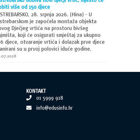
obiti više od 150 djece
ASTREBARSKO, 28. srpnja 2026. (Hina) - U
astrebarskom je započela montaža objekta
ovog Dječjeg vrtića na prostoru bivšeg
ajmišta, koji će osigurati smještaj za ukupno
56 djece, otvaranje vrtića i dolazak prve djece
lanirani su u prvoj polovici iduće godine.
.07.2026
KONTAKT
01 5999 918
info@edusinfo.hr