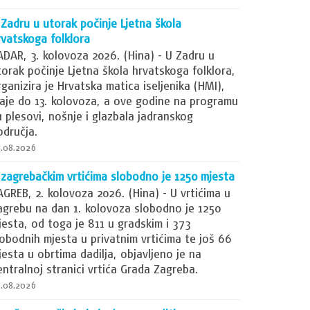
 Zadru u utorak počinje Ljetna škola
rvatskoga folklora
ADAR, 3. kolovoza 2026. (Hina) - U Zadru u
torak počinje Ljetna škola hrvatskoga folklora,
rganizira je Hrvatska matica iseljenika (HMI),
raje do 13. kolovoza, a ove godine na programu
u plesovi, nošnje i glazbala jadranskog
odručja.
.08.2026
 zagrebačkim vrtićima slobodno je 1250 mjesta
AGREB, 2. kolovoza 2026. (Hina) - U vrtićima u
agrebu na dan 1. kolovoza slobodno je 1250
jesta, od toga je 811 u gradskim i 373
lobodnih mjesta u privatnim vrtićima te još 66
jesta u obrtima dadilja, objavljeno je na
entralnoj stranici vrtića Grada Zagreba.
.08.2026