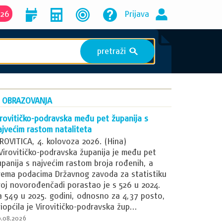
026
Prijava
pretraži
S
Z OBRAZOVANJA
irovitičko-podravska među pet županija s
ajvećim rastom nataliteta
IROVITICA, 4. kolovoza 2026. (Hina)
 Virovitičko-podravska županija je među pet
upanija s najvećim rastom broja rođenih, a
rema podacima Državnog zavoda za statistiku
roj novorođenčadi porastao je s 526 u 2024.
a 549 u 2025. godini, odnosno za 4,37 posto,
riopćila je Virovitičko-podravska žup...
.08.2026