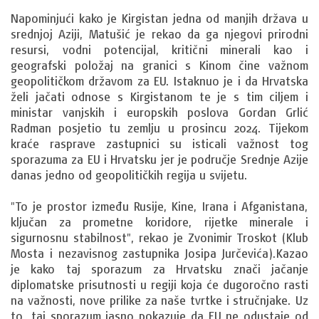
Napominjući kako je Kirgistan jedna od manjih država u
srednjoj Aziji, Matušić je rekao da ga njegovi prirodni
resursi, vodni potencijal, kritični minerali kao i
geografski položaj na granici s Kinom čine važnom
geopolitičkom državom za EU. Istaknuo je i da Hrvatska
želi jačati odnose s Kirgistanom te je s tim ciljem i
ministar vanjskih i europskih poslova Gordan Grlić
Radman posjetio tu zemlju u prosincu 2024. Tijekom
kraće rasprave zastupnici su isticali važnost tog
sporazuma za EU i Hrvatsku jer je područje Srednje Azije
danas jedno od geopolitičkih regija u svijetu.
"To je prostor između Rusije, Kine, Irana i Afganistana,
ključan za prometne koridore, rijetke minerale i
sigurnosnu stabilnost", rekao je Zvonimir Troskot (Klub
Mosta i nezavisnog zastupnika Josipa Jurčevića).Kazao
je kako taj sporazum za Hrvatsku znači jačanje
diplomatske prisutnosti u regiji koja će dugoročno rasti
na važnosti, nove prilike za naše tvrtke i stručnjake. Uz
to, taj sporazum jasno pokazuje da EU ne odustaje od