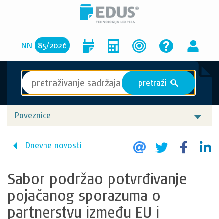
NN
85
/
2026
pretraži
S
Poveznice
Dnevne novosti
Sabor podržao potvrđivanje
pojačanog sporazuma o
partnerstvu između EU i