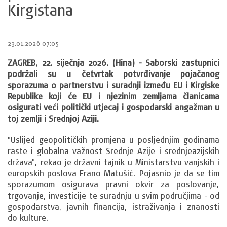
Kirgistana
23.01.2026 07:05
ZAGREB, 22. siječnja 2026. (Hina) - Saborski zastupnici
podržali su u četvrtak potvrđivanje pojačanog
sporazuma o partnerstvu i suradnji između EU i Kirgiske
Republike koji će EU i njezinim zemljama članicama
osigurati veći politički utjecaj i gospodarski angažman u
toj zemlji i Srednjoj Aziji.
"Uslijed geopolitičkih promjena u posljednjim godinama
raste i globalna važnost Srednje Azije i srednjeazijskih
država", rekao je državni tajnik u Ministarstvu vanjskih i
europskih poslova Frano Matušić. Pojasnio je da se tim
sporazumom osigurava pravni okvir za poslovanje,
trgovanje, investicije te suradnju u svim područjima - od
gospodarstva, javnih financija, istraživanja i znanosti
do kulture.