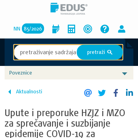
NN
85
/
2026
pretraži
S
Poveznice
Aktualnosti
Upute i preporuke HZJZ i MZO
za sprečavanje i suzbijanje
epidemije COVID-19 za