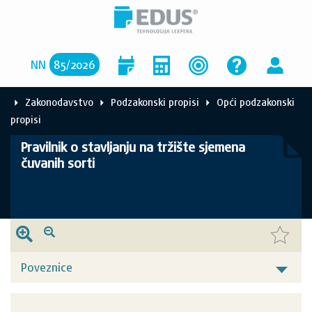
NN
85
/
2026
Zakonodavstvo
Podzakonski propisi
Opći podzakonski
propisi
Pravilnik o stavljanju na tržište sjemena
čuvanih sorti
Poveznice