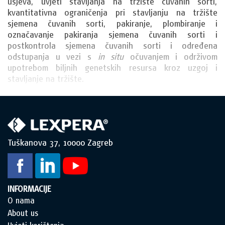
usjeva, uvjeti stavljanja na tržište čuvanih sorti, 
kvantitativna ograničenja pri stavljanju na tržište 
sjemena čuvanih sorti, pakiranje, plombiranje i 
označavanje pakiranja sjemena čuvanih sorti i 
postkontrola sjemena čuvanih sorti i određena 
odstupanja u vezi s 
in situ 
očuvanjem i održivom 
upotrebom biljnih genetskih resursa kroz uzgoj i 
stavljanje na tržište.
Tuškanova 37, 10000 Zagreb
INFORMACIJE
O nama
About us