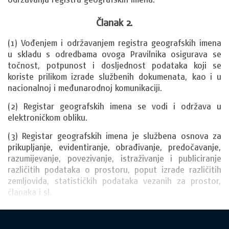
Članak 2.
(1) Vođenjem i održavanjem registra geografskih imena 
u skladu s odredbama ovoga Pravilnika osigurava se 
točnost, potpunost i dosljednost podataka koji se 
koriste prilikom izrade službenih dokumenata, kao i u 
nacionalnoj i međunarodnoj komunikaciji.
(2) Registar geografskih imena se vodi i održava u 
elektroničkom obliku.
(3) Registar geografskih imena je službena osnova za 
prikupljanje, evidentiranje, obrađivanje, predočavanje, 
razumijevanje, povezivanje, istraživanje i publiciranje 
različitih podataka o prostoru, poput izrade različitih 
zemljovida, statističkih podataka vezanih za prostor, 
članaka i sl.