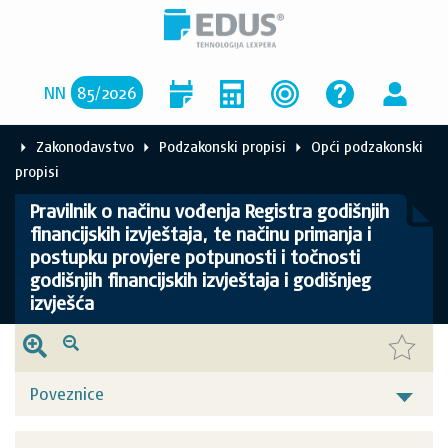
NN
85
/
2026
Zakonodavstvo
Podzakonski propisi
Opći podzakonski
propisi
Pravilnik o načinu vođenja Registra godišnjih
financijskih izvještaja, te načinu primanja i
postupku provjere potpunosti i točnosti
godišnjih financijskih izvještaja i godišnjeg
izvješća
Poveznice