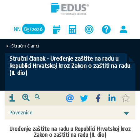
NN
85
/
2026
Stručni članci
Stručni članak - Uređenje zaštite na radu u
Republici Hrvatskoj kroz Zakon o zaštiti na radu
(II. dio)
Poveznice
Uređenje z
aštit
e
na radu
u Republici Hrvatskoj
kroz
Zakon o zaštiti na radu
(II. dio)