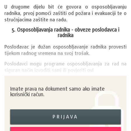
U drugome dijelu bit će govora o osposobljavanju 
radnika, prvoj pomoći zaštiti od požara i evakuaciji te o 
stručnjacima zaštite na radu.
5.
Osposobljavanja radnika
- obveze poslodavca i
radnika
Poslodavac je dužan osposobljavanje radnika provesti 
tijekom radnog vremena na svoj trošak.
Poslodavci mogu programe osposobljavanja za rad na 
siguran način izvoditi sami ili povjeriti ovl
Imate prava na dokument samo ako imate
korisnički račun.
PRIJAVA