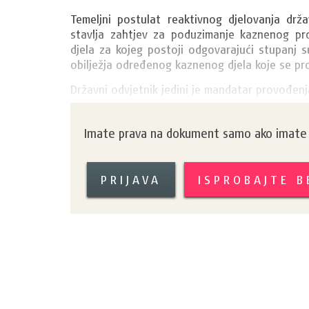
Temeljni postulat reaktivnog djelovanja drža
stavlja zahtjev za poduzimanje kaznenog pr
djela za kojeg postoji odgovarajući stupanj s
obilježja određenog kaznenog djela koje se pr
Državni odvjetnik jedini je mandatar provođenj
Imate prava na dokument samo ako imate k
PRIJAVA
ISPROBAJTE 