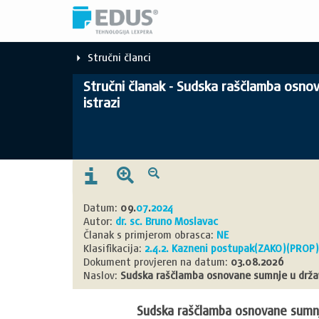
Stručni članci
Stručni članak - Sudska raščlamba osno
istrazi
Datum:
09.
07
.
2024
Autor:
dr. sc. Bruno Moslavac
Članak s primjerom obrasca:
NE
Klasifikacija:
2.4.2. Kazneni postupak
(ZAKO)
(PROP)
Dokument provjeren na datum:
03.08.2026
Naslov:
Sudska raščlamba osnovane sumnje u držav
Sudska raščlamba osnovane sumnje