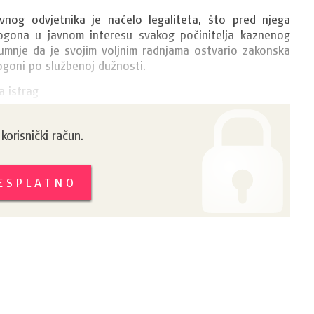
vnog odvjetnika je načelo legaliteta, što pred njega 
ogona u javnom interesu svakog počinitelja kaznenog 
umnje da je svojim voljnim radnjama ostvario zakonska 
ogoni po službenoj dužnosti.
a istrag
orisnički račun.
BESPLATNO