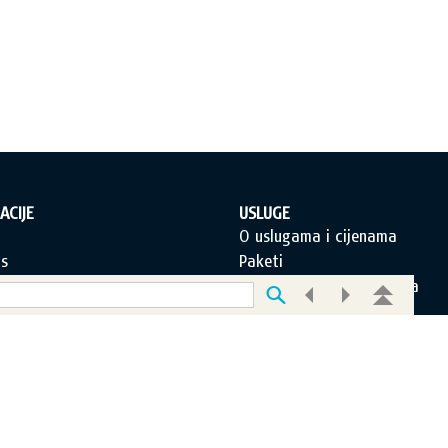
ACIJE
USLUGE
a
O uslugama i cijenama
s
Paketi
orištenja
Često postavljana pitanja
jeti poslovanja
Korisnička podrška
 privatnosti
O novom portalu
 portala
Pretplati se!
c za kontakt
Postanite i Vi EDUS korisnik!