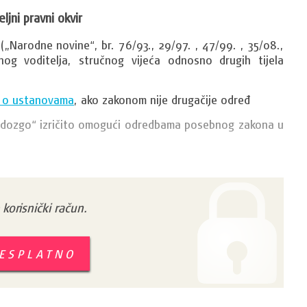
ljni pravni okvir
„Narodne novine“, br. 76/93., 29/97. , 47/99. , 35/08., 
nog voditelja, stručnog vijeća odnosno drugih tijela 
na o ustanovama
, ako zakonom nije drugačije određ
odozgo“ izričito omogući odredbama posebnog zakona u 
orisnički račun.
BESPLATNO