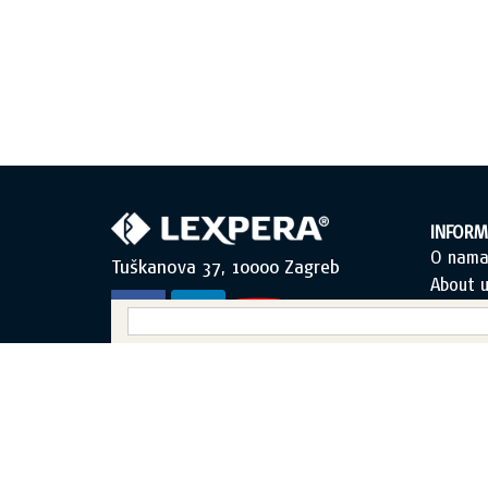
INFORM
O nam
Tuškanova 37, 10000 Zagreb
About u
Uvjeti k
Opći uv
Zaštita
Sadržaj
Obraza