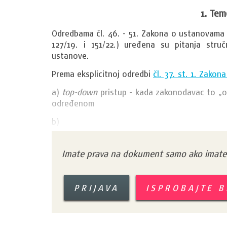
1. Teme
Odredbama čl. 46. - 51. Zakona o ustanovama (
127/19. i 151/22.) uređena su pitanja struč
ustanove.
Prema eksplicitnoj odredbi 
čl. 37. st. 1. Zako
a) 
top-
down
 pristup - kada zakonodavac to „
određenom
b) 
Imate prava na dokument samo ako imate k
PRIJAVA
ISPROBAJTE 