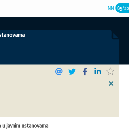
NN
85
/
2
 ustanovama
la u javnim ustanovama