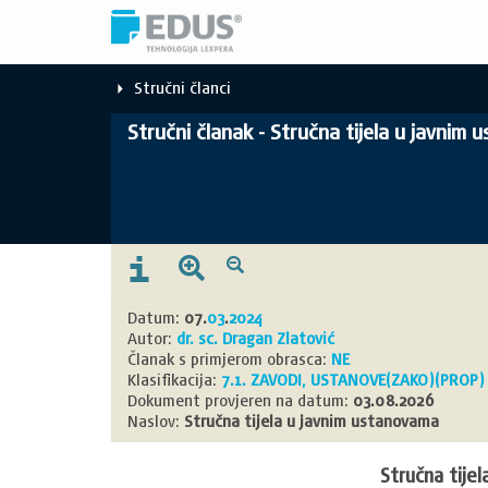
Stručni članci
Stručni članak - Stručna tijela u javnim
Datum:
07.
03
.
2024
Autor:
dr. sc. Dragan Zlatović
Članak s primjerom obrasca:
NE
Klasifikacija:
7.1. ZAVODI, USTANOVE
(ZAKO)
(PROP)
Dokument provjeren na datum:
03.08.2026
Naslov:
Stručna tijela u javnim ustanovama
Stručna tije