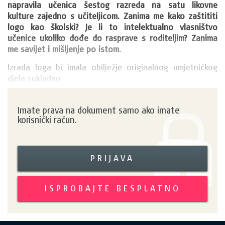
napravila učenica šestog razreda na satu likovne 
kulture zajedno s učiteljicom. Zanima me kako zaštititi 
logo kao školski? Je li to intelektualno vlasništvo 
učenice ukoliko dođe do rasprave s roditeljim? Zanima 
me savijet i mišljenje po istom.
Izrada loga bi imala obilježje originalnog umjetničkog 
djela sukladno 
Imate prava na dokument samo ako imate
korisnički račun.
PRIJAVA
ISPROBAJTE BESPLATNO