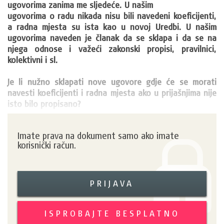
ugovorima zanima me sljedeće. U našim

ugovorima o radu nikada nisu bili navedeni koeficijenti, 
a radna mjesta su ista kao u novoj Uredbi. U našim 
ugovorima naveden je članak da se sklapa i da se na 
njega odnose i važeći zakonski propisi, pravilnici, 
kolektivni i sl.

Je li nužno sklapati nove ugovore gdje će se morati 
navesti koeficijenti i radna mjesta ako u prijašnjima nije 
isto bilo propisano? 
Imate prava na dokument samo ako imate
korisnički račun.
PRIJAVA
ISPROBAJTE BESPLATNO