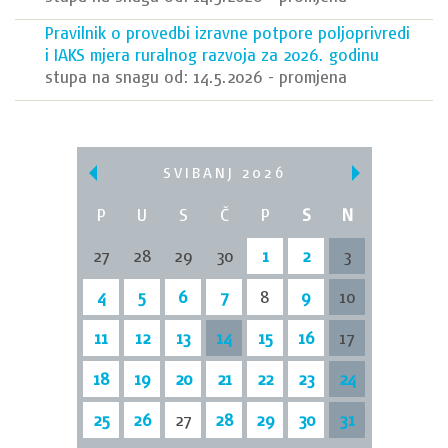
Pravilnik o provedbi izravne potpore poljoprivredi
i IAKS mjera ruralnog razvoja za 2026. godinu
stupa na snagu od: 14.5.2026 - promjena
SVIBANJ 2026
P
U
S
Č
P
S
N
27
28
29
30
1
2
3
4
5
6
7
8
9
10
11
12
13
14
15
16
17
18
19
20
21
22
23
24
25
26
27
28
29
30
31