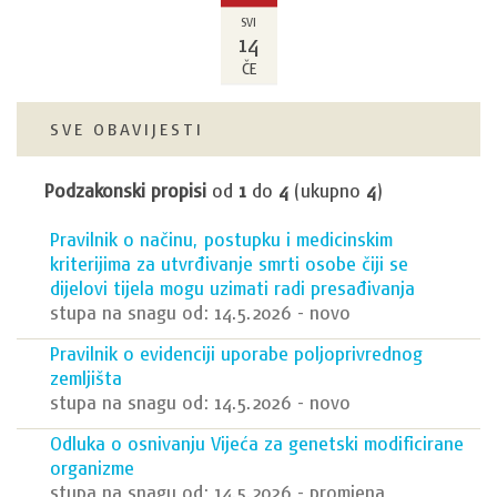
SVI
14
ČE
SVE OBAVIJESTI
Podzakonski propisi
od
1
do
4
(ukupno
4
)
Pravilnik o načinu, postupku i medicinskim
kriterijima za utvrđivanje smrti osobe čiji se
dijelovi tijela mogu uzimati radi presađivanja
stupa na snagu od: 14.5.2026 - novo
Pravilnik o evidenciji uporabe poljoprivrednog
zemljišta
stupa na snagu od: 14.5.2026 - novo
Odluka o osnivanju Vijeća za genetski modificirane
organizme
stupa na snagu od: 14.5.2026 - promjena