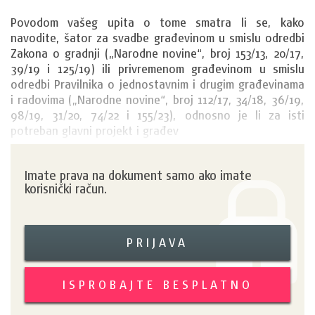
Povodom vašeg upita o tome smatra li se, kako 
navodite, šator za svadbe građevinom u smislu odredbi 
Zakona o gradnji („Narodne novine“, broj 153/13, 20/17, 
39/19 i 125/19) ili privremenom građevinom u smislu 
odredbi Pravilnika o jednostavnim i drugim građevinama 
i radovima („Narodne novine“, broj 112/17, 34/18, 36/19, 
98/19, 31/20, 74/22 i 155/23), odnosno je li za isti 
potreban glavni projekt i građev
Imate prava na dokument samo ako imate
korisnički račun.
PRIJAVA
ISPROBAJTE BESPLATNO