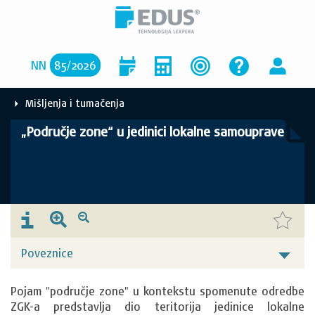
NN
85
/
2026
Mišljenja i tumačenja
„Područje zone“ u jedinici lokalne samouprave
Poveznice
Pojam "područje zone" u kontekstu spomenute odredbe 
ZGK-a predstavlja dio teritorija jedinice lokalne 