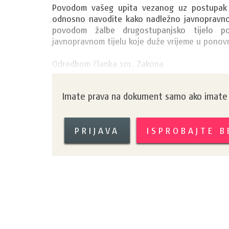
Povodom vašeg upita vezanog uz postupak ut
odnosno navodite kako nadležno javnopravno t
povodom žalbe drugostupanjsko tijelo po
javnopravnom tijelu koje duže vrijeme u ponov
Odredbom članka 101. Zakona 
Imate prava na dokument samo ako imate k
PRIJAVA
ISPROBAJTE 