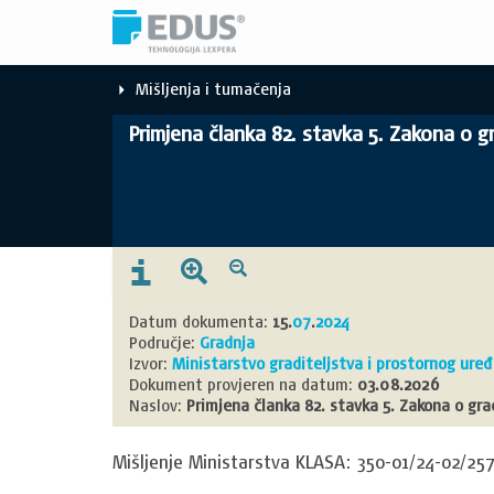
Mišljenja i tumačenja
Primjena članka 82. stavka 5. Zakona o gr
Datum dokumenta:
15.
07
.
2024
Područje:
Gradnja
Izvor:
Ministarstvo graditeljstva i prostornog ure
Dokument provjeren na datum:
03.08.2026
Naslov:
Primjena članka 82. stavka 5. Zakona o gra
Mišljenje Ministarstva KLASA: 350-01/24-02/257,