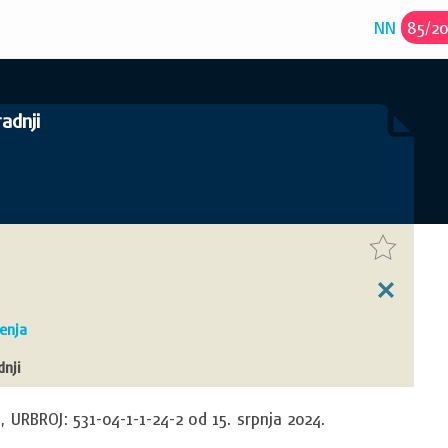
NN
85
/
2
adnji
đenja
dnji
 URBROJ: 531-04-1-1-24-2 od 15. srpnja 2024.
