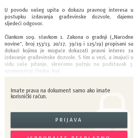
U povodu vašeg upita o dokazu pravnog interesa u 
postupku izdavanja građevinske dozvole, dajemo 
sljedeći odgovor.

Člankom 109. stavkom 1. Zakona o gradnji („Narodne 
novine“, broj 153/13, 20/17, 39/19 i 125/19) propisani su 
dokazi kojima je moguće dokazati pravni interes za 
izdavanje građevinske dozvole. S tim u vezi, a imajući u 
vidu vaše pitanje, skrećemo pažnju na podstavak 3. 
spomenutog članka, koji
Imate prava na dokument samo ako imate
korisnički račun.
PRIJAVA