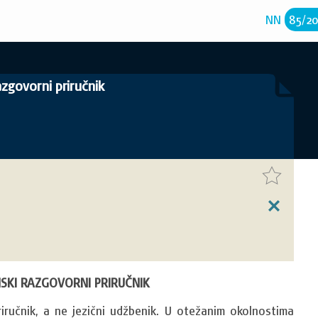
NN
85
/
2
azgovorni priručnik
SKI RAZGOVORNI PRIRUČNIK
učnik, a ne jezični udžbenik. U otežanim okolnostima 