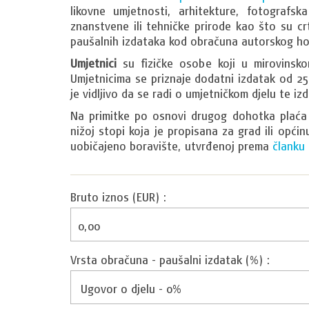
likovne umjetnosti, arhitekture, fotografska
znanstvene ili tehničke prirode kao što su crt
paušalnih izdataka kod obračuna autorskog ho
Umjetnici
su fizičke osobe koji u mirovinsk
Umjetnicima se priznaje dodatni izdatak od 25
je vidljivo da se radi o umjetničkom djelu te i
Na primitke po osnovi drugog dohotka plaća
nižoj stopi koja je propisana za grad ili općin
uobičajeno boravište, utvrđenoj prema
članku
Bruto iznos (EUR) :
Vrsta obračuna - paušalni izdatak (%) :