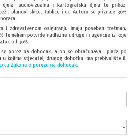
 djela, audiovizualna i kartografska djela te prikazi
eži, planovi skice, tablice i dr. Autoru se priznaje 30%
norara.
om i zdravstvenom osiguranju imaju poseban tretman.
% temeljem potvrde nadležne udruge ili agencije iz koje
zdatak od 30%.
 se porez na dohodak, a on se obračunava i plaća po
u u kojima stjecatelj drugog dohotka ima prebivalište ili
 19.a Zakona o porezu na dohodak
.