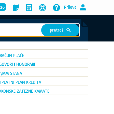
026
Prijava
pretraži
S
ZRAČUN PLAĆE
GOVORI I HONORARI
AJAM STANA
TPLATNI PLAN KREDITA
AKONSKE ZATEZNE KAMATE