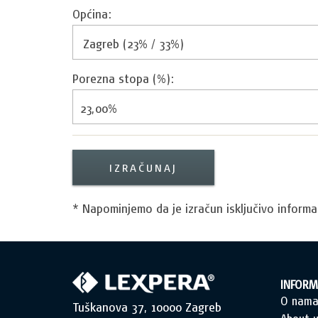
Općina:
Porezna stopa (%):
IZRAČUNAJ
* Napominjemo da je izračun isključivo informa
INFORM
O nam
Tuškanova 37, 10000 Zagreb