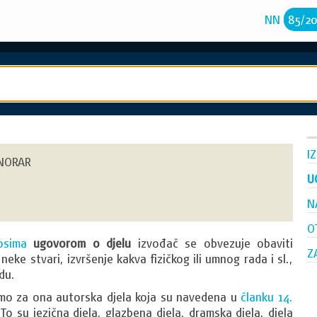
NN
85
/
2
I
ONORAR
U
N
O
osima
ugovorom o djelu
izvođač se obvezuje obaviti
Z
eke stvari, izvršenje kakva fizičkog ili umnog rada i sl.,
du.
mo za ona autorska djela koja su navedena u
članku 14.
 To su jezična djela, glazbena djela, dramska djela, djela