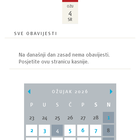
OŽU
4
SR
SVE OBAVIJESTI
Na današnji dan zasad nema obavijesti.
Posjetite ovu stranicu kasnije.
OŽUJAK 2026
P
U
S
Č
P
S
N
23
24
25
26
27
28
1
2
3
4
5
6
7
8