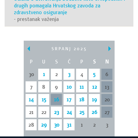
drugih pomagala Hrvatskog zavoda za
zdravstveno osiguranje
- prestanak važenja
SRPANJ 2025
P
U
S
Č
P
S
N
30
1
2
3
4
5
6
7
8
9
10
11
12
13
14
15
16
17
18
19
20
21
22
23
24
25
26
27
28
29
30
31
1
2
3