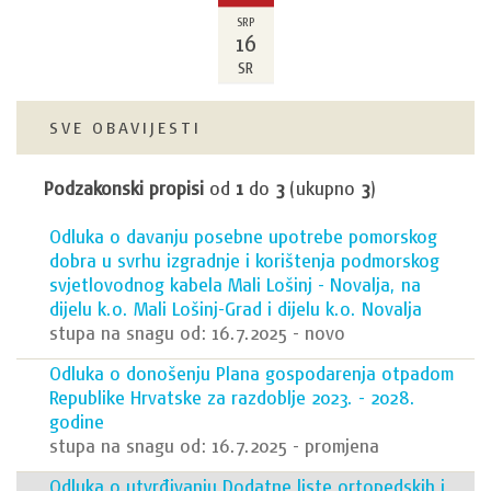
SRP
16
SR
SVE OBAVIJESTI
Podzakonski propisi
od
1
do
3
(ukupno
3
)
Odluka o davanju posebne upotrebe pomorskog
dobra u svrhu izgradnje i korištenja podmorskog
svjetlovodnog kabela Mali Lošinj - Novalja, na
dijelu k.o. Mali Lošinj-Grad i dijelu k.o. Novalja
stupa na snagu od: 16.7.2025 - novo
Odluka o donošenju Plana gospodarenja otpadom
Republike Hrvatske za razdoblje 2023. - 2028.
godine
stupa na snagu od: 16.7.2025 - promjena
Odluka o utvrđivanju Dodatne liste ortopedskih i