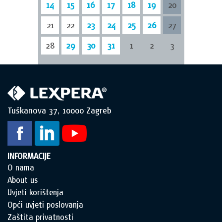
14
15
16
17
18
19
20
21
22
23
24
25
26
27
28
29
30
31
1
2
3
Tuškanova 37, 10000 Zagreb
INFORMACIJE
O nama
About us
Uvjeti korištenja
Opći uvjeti poslovanja
Zaštita privatnosti