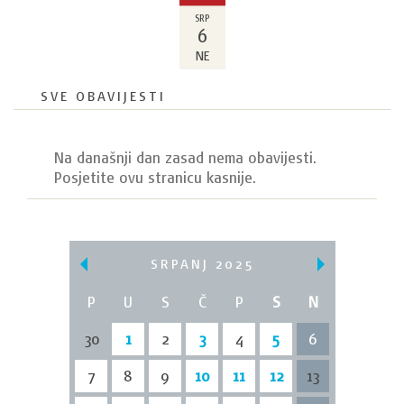
SRP
6
NE
SVE OBAVIJESTI
Na današnji dan zasad nema obavijesti.
Posjetite ovu stranicu kasnije.
SRPANJ 2025
P
U
S
Č
P
S
N
30
1
2
3
4
5
6
7
8
9
10
11
12
13