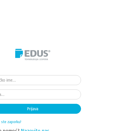
Prijava
i ste zaporku?
te pomoć?
Nazovite nas.