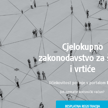
Cjelokupno
zakonodavstvo za 
i vrtiće
Učinkovitost počinje s portalom
Još nemate korisnički račun?
BESPLATNA REGISTRACIJA