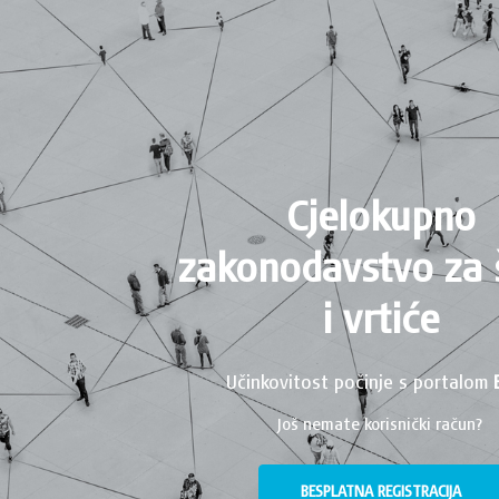
Cjelokupno
zakonodavstvo za 
i vrtiće
Učinkovitost počinje s portalom
Još nemate korisnički račun?
BESPLATNA REGISTRACIJA