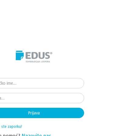
Prijava
i ste zaporku?
te pomoć?
Nazovite nas.