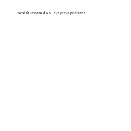
2026 © Lexpera d.o.o., sva prava pridržana