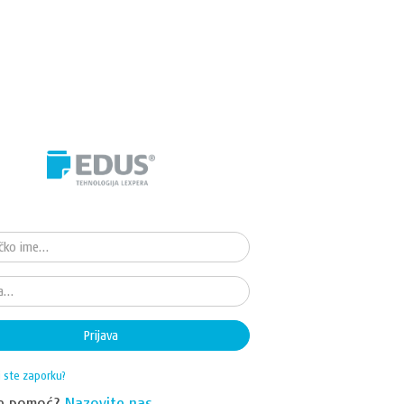
Prijava
i ste zaporku?
te pomoć?
Nazovite nas.