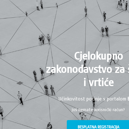
Cjelokupno
zakonodavstvo za 
i vrtiće
Učinkovitost počinje s portalom
Još nemate korisnički račun?
BESPLATNA REGISTRACIJA