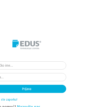
Prijava
i ste zaporku?
te pomoć?
Nazovite nas.