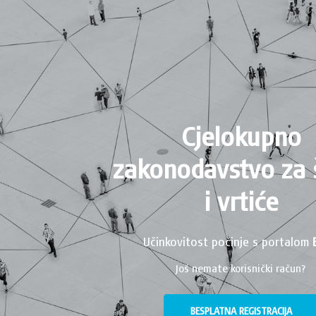
Cjelokupno
zakonodavstvo za 
i vrtiće
Učinkovitost počinje s portalom
Još nemate korisnički račun?
BESPLATNA REGISTRACIJA