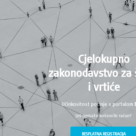
Cjelokupno
zakonodavstvo za 
i vrtiće
Učinkovitost počinje s portalom
Još nemate korisnički račun?
BESPLATNA REGISTRACIJA