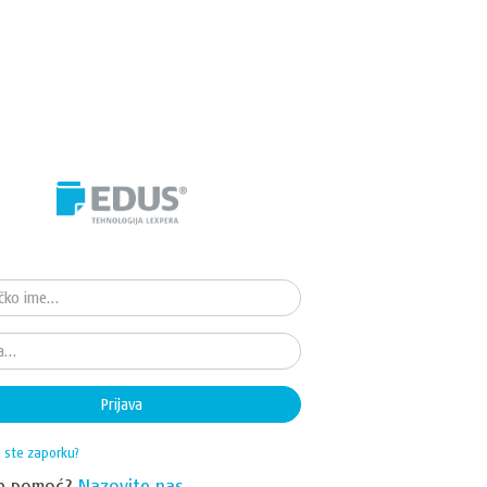
Prijava
i ste zaporku?
te pomoć?
Nazovite nas.