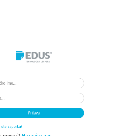
Prijava
i ste zaporku?
te pomoć?
Nazovite nas.