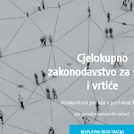
Cjelokupno
zakonodavstvo za 
i vrtiće
Učinkovitost počinje s portalom
Još nemate korisnički račun?
BESPLATNA REGISTRACIJA