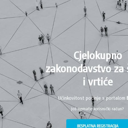
Cjelokupno
zakonodavstvo za 
i vrtiće
Učinkovitost počinje s portalom
Još nemate korisnički račun?
BESPLATNA REGISTRACIJA