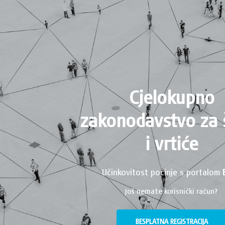
Cjelokupno
zakonodavstvo za 
i vrtiće
Učinkovitost počinje s portalom
Još nemate korisnički račun?
BESPLATNA REGISTRACIJA