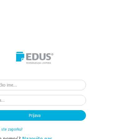
Prijava
i ste zaporku?
te pomoć?
Nazovite nas.