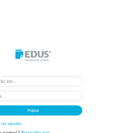
Prijava
i ste zaporku?
te pomoć?
Nazovite nas.