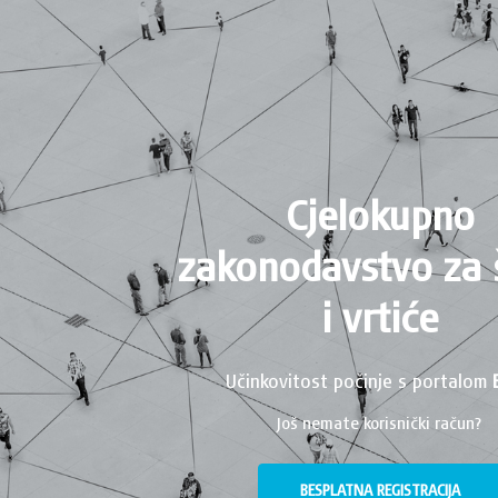
Cjelokupno
zakonodavstvo za 
i vrtiće
Učinkovitost počinje s portalom
Još nemate korisnički račun?
BESPLATNA REGISTRACIJA